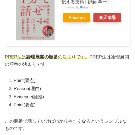
伝える技術 [ 伊藤 羊一 ]
created by
Rinker
Amazon
楽天市場
PREP法は
論理展開の順番
の決まりです。
PREP法は論理展開
の順番の決まりです。
Point(要点)
Reason(理由)
Evidence(証拠)
Point(要点)
この順番で話していけばわかりやすくなるというシンプルな
ものです。