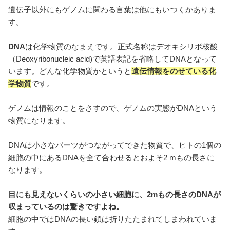
遺伝子以外にもゲノムに関わる言葉は他にもいつくかありま
す。
DNA
は化学物質のなまえです。正式名称はデオキシリボ核酸
（Deoxyribonucleic acid)で英語表記を省略してDNAとなって
います。どんな化学物質かというと
遺伝情報をのせている化
学物質
です。
ゲノムは情報のことをさすので、ゲノムの実態がDNAという
物質になります。
DNAは小さなパーツがつながってできた物質で、ヒトの1個の
細胞の中にあるDNAを全て合わせるとおよそ2 mもの長さに
なります。
目にも見えないくらいの小さい細胞に、2mもの長さのDNAが
収まっているのは驚きですよね。
細胞の中ではDNAの長い鎖は折りたたまれてしまわれていま