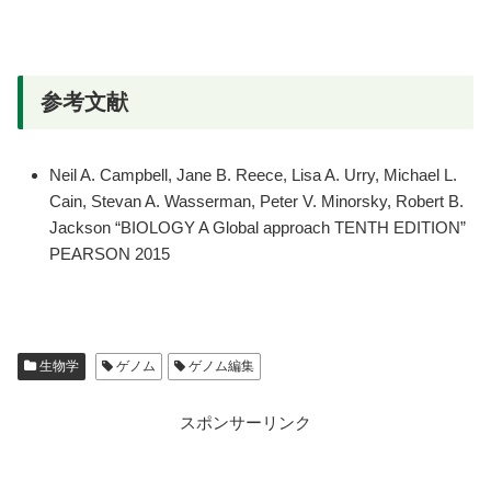
参考文献
Neil A. Campbell, Jane B. Reece, Lisa A. Urry, Michael L.
Cain, Stevan A. Wasserman, Peter V. Minorsky, Robert B.
Jackson “BIOLOGY A Global approach TENTH EDITION”
PEARSON 2015
生物学
ゲノム
ゲノム編集
スポンサーリンク